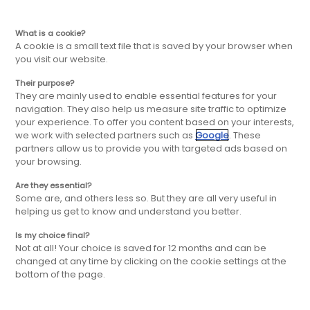
FR
Aller
Aller
What is a cookie?
A cookie is a small text file that is saved by your browser when
you visit our website.
à
au
Their purpose?
Le groupe FBD
They are mainly used to enable essential features for your
la
contenu
navigation. They also help us measure site traffic to optimize
your experience. To offer you content based on your interests,
we work with selected partners such as
Google
. These
navigation
principal
partners allow us to provide you with targeted ads based on
FBD Group vise l'excellence pour chacune
your browsing.
de ses enseignes, en franchise et en master
franchise, en France comme à
principale
Are they essential?
Some are, and others less so. But they are all very useful in
l'international, grâce à un
helping us get to know and understand you better.
accompagnement unique, basé sur la
proximité et l'expertise, clé de voûte de son
Is my choice final?
Not at all! Your choice is saved for 12 months and can be
identité.
changed at any time by clicking on the cookie settings at the
bottom of the page.