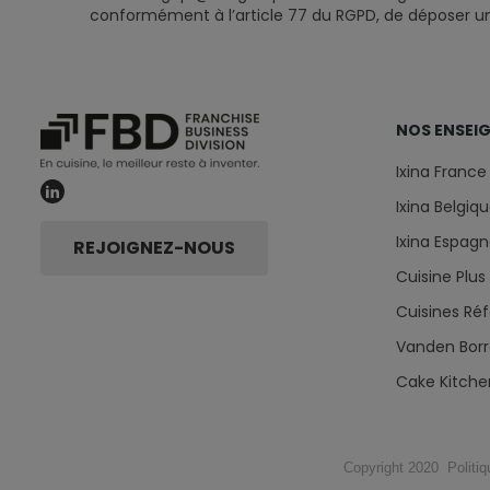
conformément à l’article 77 du RGPD, de déposer une
NOS ENSEI
Ixina France
Ixina Belgiq
Ixina Espag
REJOIGNEZ-NOUS
Cuisine Plus
Cuisines Ré
Vanden Borr
Cake Kitche
Copyright 2020
Politi