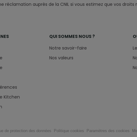
 réclamation auprès de la CNIL si vous estimez que vos droits 
GNES
QUI SOMMES NOUS ?
O
Notre savoir-faire
L
ue
Nos valeurs
N
ne
N
férences
e Kitchen
n
que de protection des données
Politique cookies
Paramètres des cookies
Me