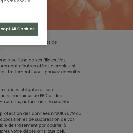
ng on the cookie
cept All Cookies
/fr/annonces font l’objet de
.
le ou l’une de ses filiales. Vos
urement d’autres offres d’emplois si
ur ces traitements vous pouvez consulter
rmations obligatoires sont
ations humaines de FBD et des
s-traitants, notamment la société
la protection des données n°2016/679 du
 d'opposition et de suppression de vos
ble de traitement par courriel à
près votre décès ainsi que celui,