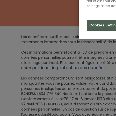
Not at all! Your 
settings at the b
Cookies Setti
Les données recueillies par le biais du formulaire d
traitements informatisés sous la responsabilité de la
Ces informations permettront à FBD de prendre en co
données personnelles pourront être intégrées à une 
elle le juge pertinent. Elles pourront également être
politique de protection des données.
notre
Les données comportant un* sont obligatoires afin 
manquantes vous ne pourrez valider votre candidatu
personnes impliquées dans le recrutement du poste 
BANKESS (534 776 349 Nanterre) qui édite le présent
Conformément à loi n°78-17 du 6 janvier 1978 dite «
27 avril 2016 (« RGPD »), vous disposez du droit d’acc
données personnelles. En cas de question sur ce suj
l’adresse gdpr@fbdgroup.fr. Vous avez également le d