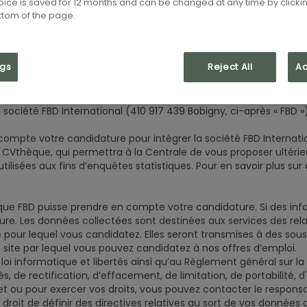
choice is saved for 12 months and can be changed at any time by clicki
ottom of the page.
ngs
Reject All
Ac
e candidature via notre site https ://recrutement.fbd-group.com
 société FBD International (410 917 439 Bobigny, ci-après « FBD »)
mpte votre candidature pour intégrer la société FBD Internationa
CVthèque, qui permettra à la Centrale de vous proposer ultérie
 utilisées aux fins d’enquêtes statistiques. Pour en savoir plus s
que FBD puisse prendre en compte votre candidature. Si des info
re. Les données collectées sont destinées aux services des rel
pour lequel vous candidatez. Elles seront transmises à des sou
 site par lequel vous pouvez candidatez à nos offres d’emploi.
 loi informatique et libertés ainsi qu’au Règlement général sur 
ès, de rectification, d’effacement, de limitation, de portabilité,
et ou pour exercer vos droits, vous pouvez contacter le responsa
roit de définir des directives relatives au sort de vos données a