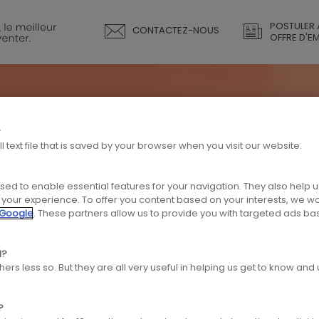
POSTULER 
CONTACTEZ-NOUS
Aller
Aller
OFFRE D'E
à
au
la
contenu
EIGNES
NOS FORCES
VOTRE PROJET
REJO
?
l text file that is saved by your browser when you visit our website.
navigation
principal
sed to enable essential features for your navigation. They also help 
e de traitement des d
ze your experience. To offer you content based on your interests, we w
principale
Google
. These partners allow us to provide you with targeted ads b
l?
ers less so. But they are all very useful in helping us get to know an
?